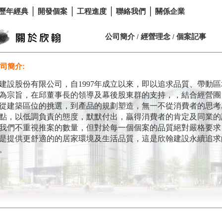
歷年經典
│
開發個案
│
工程進度
│
聯絡我們
│
關係企業
公司簡介
經營理念
個案記事
/
/
公司簡介:
建設股份有限公司，自
1997
年成立以來，即以追求品質、帶動區
為宗旨，在邱董事長的領導及幕後股東群的支持，，結合經營團
從建築區位的挑選，到產品的規劃塑造，無一不從消費者的思考
點，以低調負責的態度，默默付出，贏得消費者的肯定及同業的
我們不重視推案的數量，但對於每一個個案的品質絕對嚴格要求
是提供更舒適的的居家環境及生活品質，這是欣翰建設永續追求
。