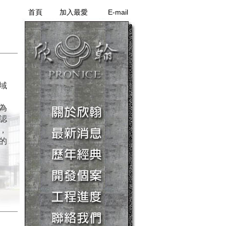
首頁
加入最愛
E-mail
域
為
認
，
的