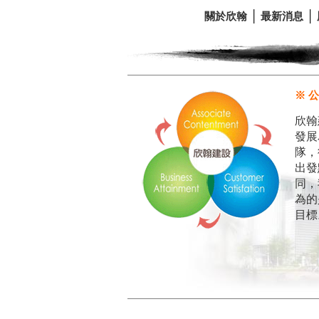
關於欣翰
│
最新消息
│
※ 
欣翰
發展
隊，
出發
同，
為的
目標