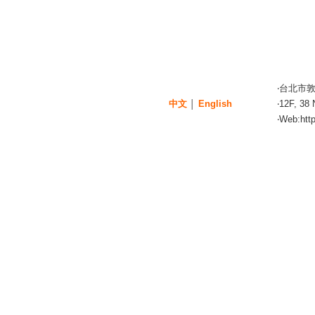
‧台北市
中文
English
‧12F, 38
│
‧Web:
htt