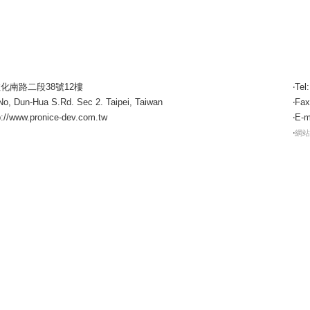
敦化南路二段38號12樓
‧Tel
 No, Dun-Hua S.Rd. Sec 2. Taipei, Taiwan
‧Fax
p://www.pronice-dev.com.tw
‧E-m
‧
網站